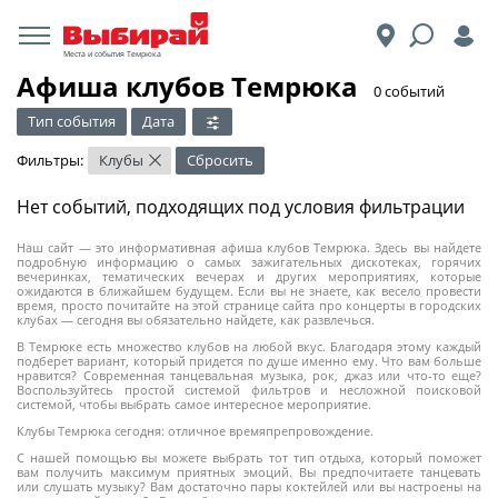
Места и события Темрюка
Афиша клубов Темрюка
​0 событий
Тип события
Дата
Фильтры:
Клубы
Сбросить
×
Нет событий, подходящих под условия фильтрации
Наш сайт — это информативная афиша клубов Темрюка. Здесь вы найдете
подробную информацию о самых зажигательных дискотеках, горячих
вечеринках, тематических вечерах и других мероприятиях, которые
ожидаются в ближайшем будущем. Если вы не знаете, как весело провести
время, просто почитайте на этой странице сайта про концерты в городских
клубах — сегодня вы обязательно найдете, как развлечься.
В Темрюке есть множество клубов на любой вкус. Благодаря этому каждый
подберет вариант, который придется по душе именно ему. Что вам больше
нравится? Современная танцевальная музыка, рок, джаз или что-то еще?
Воспользуйтесь простой системой фильтров и несложной поисковой
системой, чтобы выбрать самое интересное мероприятие.
Клубы Темрюка сегодня: отличное времяпрепровождение.
С нашей помощью вы можете выбрать тот тип отдыха, который поможет
вам получить максимум приятных эмоций. Вы предпочитаете танцевать
или слушать музыку? Вам достаточно пары коктейлей или вы настроены на