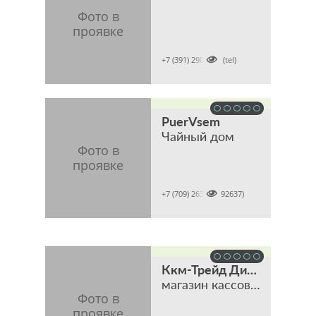

+7 (391) 2902001 (tel)
PuerVsem
Чайный дом

+7 (709) 2637 (7092637)
Ккм-Трейд Дистрибьюшен
магазин кассового, торгового и банковского оборудования