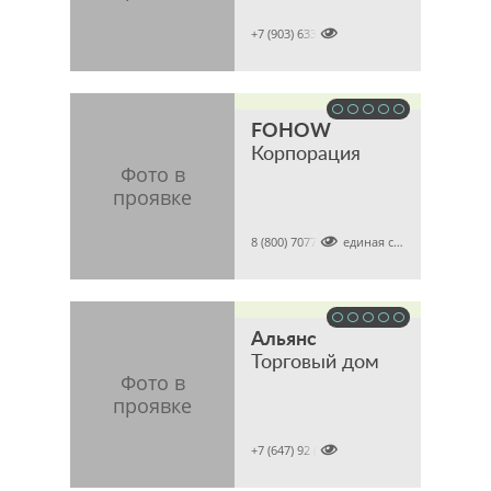

+7 (903) 6337386
FOHOW
Корпорация

8 (800) 7077821 (единая справочная)
Альянс
Торговый дом

+7 (647) 92 (tel)