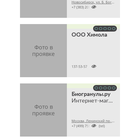
Новосибирск, ул. Б. Богаткова, 210/1, этаж 6, офис 608 (Торговый центр «Golden Field»)

+7 (383) 2079008
ООО Химола

137-53-57
Биогранулы.ру
Интернет-магазин биопрепаратов для септиков и дачных туалетов
Москва, Ленинский пр., 47

+7 (499) 7556309 (tel)