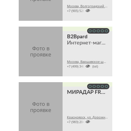
Москва, Волгоградский пр., 45А

+7 (905) 5285511
B2Bpard
Интернет-магазин
Москва, Варшавское шоссе, 28A

+7 (499) 3468121 (tel)
МИРАДАР FROCHI
Красноярск, ул. Дорожная, 16, пом. 1

+7 (983) 2042447