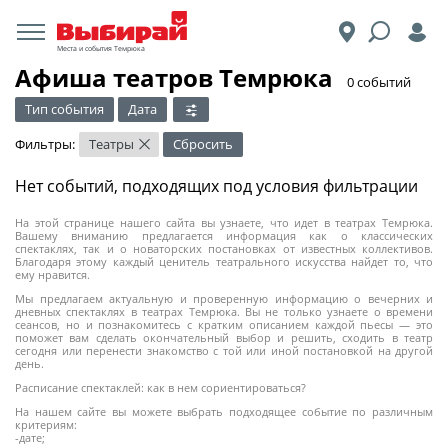
Места и события Темрюка
Афиша театров Темрюка
​0 событий
Тип события
Дата
Фильтры:
Театры
Сбросить
×
Нет событий, подходящих под условия фильтрации
На этой странице нашего сайта вы узнаете, что идет в театрах Темрюка.
Вашему вниманию предлагается информация как о классических
спектаклях, так и о новаторских постановках от известных коллективов.
Благодаря этому каждый ценитель театрального искусства найдет то, что
ему нравится.
Мы предлагаем актуальную и проверенную информацию о вечерних и
дневных спектаклях в театрах Темрюка. Вы не только узнаете о времени
сеансов, но и познакомитесь с кратким описанием каждой пьесы — это
поможет вам сделать окончательный выбор и решить, сходить в театр
сегодня или перенести знакомство с той или иной постановкой на другой
день.
Расписание спектаклей: как в нем сориентироваться?
На нашем сайте вы можете выбрать подходящее событие по различным
критериям:
-дате;